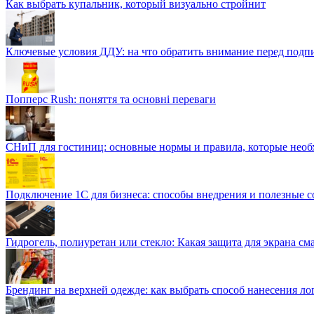
Как выбрать купальник, который визуально стройнит
Ключевые условия ДДУ: на что обратить внимание перед подп
Попперс Rush: поняття та основні переваги
СНиП для гостиниц: основные нормы и правила, которые необ
Подключение 1С для бизнеса: способы внедрения и полезные 
Гидрогель, полиуретан или стекло: Какая защита для экрана см
Брендинг на верхней одежде: как выбрать способ нанесения ло