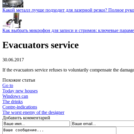
Какой металл лучше подходит для лазерной резки? Полное рук
Как выбрать микрофон для записи и стримов: ключевые парам
Evacuators service
30.06.2017
If the evacuators service refuses to voluntarily compensate the damage
Похожие статьи
Go to
Today new houses
Windows can
The drinks
Contre-indications
The worst enemy of the designer
Добавить комментарий